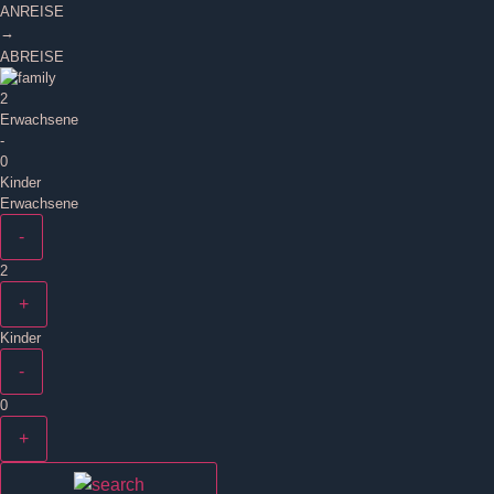
ANREISE
→
ABREISE
2
Erwachsene
-
0
Kinder
Erwachsene
-
2
+
Kinder
-
0
+