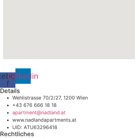
cebook-
Linkedin
f
Details
Wehlistrasse 70/2/27, 1200 Wien
+43 676 666 18 18
apartment@nadland.at
www.nadlandapartments.at
UID: ATU63296418
Rechtliches